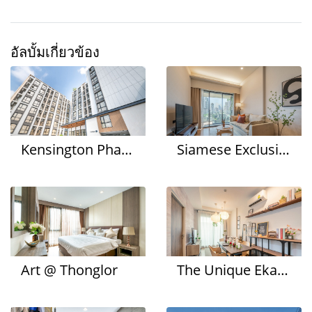
อัลบั้มเกี่ยวข้อง
Kensington Phaholyothin 63
Siamese Exclusive 31
Art @ Thonglor
The Unique Ekamai-Ramintra