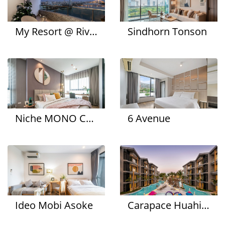
My Resort @ River
Sindhorn Tonson
Niche MONO Charoennakhon
6 Avenue
Ideo Mobi Asoke
Carapace Huahin - Khaotao