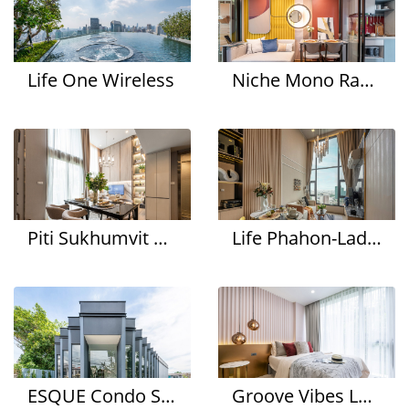
Life One Wireless
Niche Mono Rama 9
Piti Sukhumvit 101
Life Phahon-Ladprao
ESQUE Condo Sukhumvit 101-1
Groove Vibes Ladprao 18